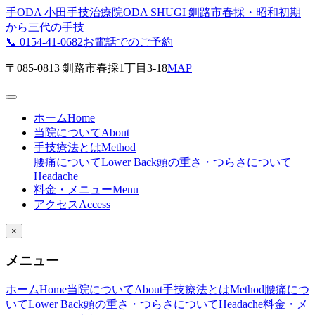
手
ODA
小田手技治療院
ODA SHUGI
釧路市春採・昭和初期
から三代の手技
📞
0154-41-0682
お電話でのご予約
〒085-0813 釧路市春採1丁目3-18
MAP
ホーム
Home
当院について
About
手技療法とは
Method
腰痛について
Lower Back
頭の重さ・つらさについて
Headache
料金・メニュー
Menu
アクセス
Access
×
メニュー
ホーム
Home
当院について
About
手技療法とは
Method
腰痛につ
いて
Lower Back
頭の重さ・つらさについて
Headache
料金・メ